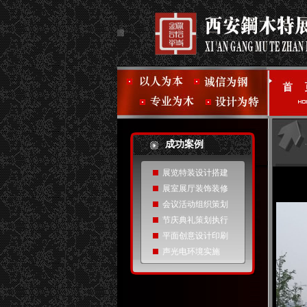
成功案例
展览特装设计搭建
展室展厅装饰装修
会议活动组织策划
节庆典礼策划执行
平面创意设计印刷
声光电环境实施