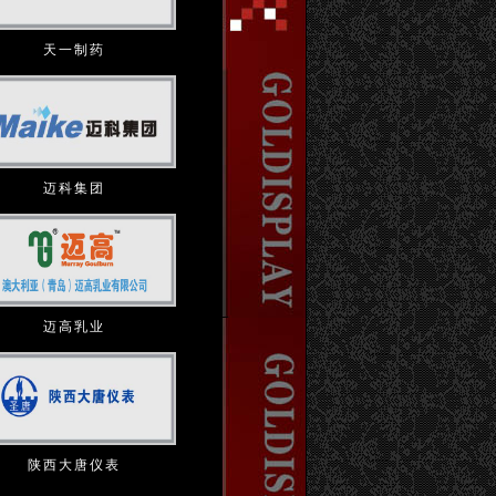
天一制药
迈科集团
迈高乳业
陕西大唐仪表