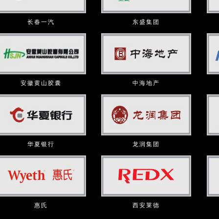
长春一汽
东盛集团
安徽黄山胶囊
中海地产
华夏银行
龙润集团
惠氏
西安莱德